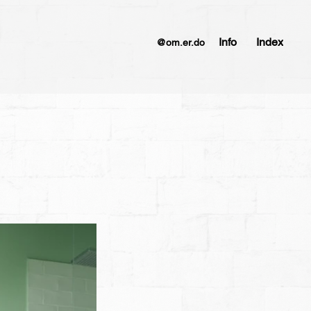
Info
Index
@om.er.do